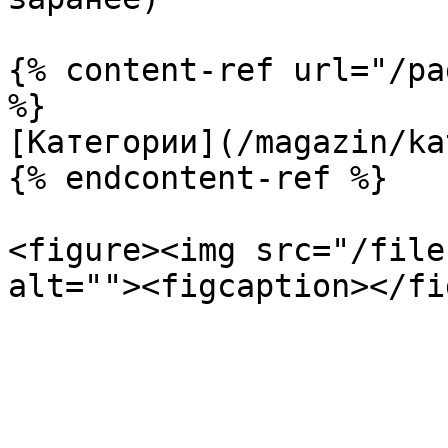
{% content-ref url="/pa
%}

[Категории](/magazin/ka
{% endcontent-ref %}

<figure><img src="/file