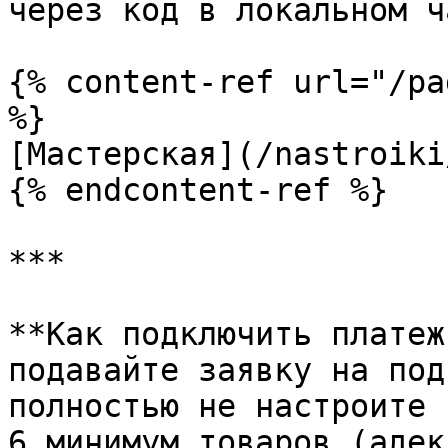
через код в локальном ча
{% content-ref url="/pa
%}

[Мастерская](/nastroiki
{% endcontent-ref %}

***

**Как подключить платеж
подавайте заявку на под
полностью не настроите 
6 минимум товаров (адек