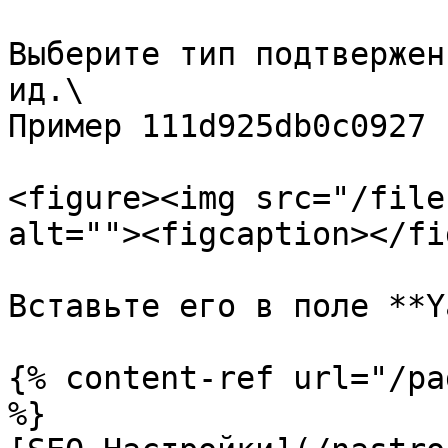
Выберите тип подтвержен
ид.\

Пример 111d925db0c0927

<figure><img src="/file
alt=""><figcaption></fi
Вставьте его в поле **Y
{% content-ref url="/pa
%}
